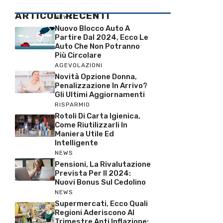
ARTICOLI RECENTI
NEWS
Nuovo Blocco Auto A
Partire Dal 2024, Ecco Le
Auto Che Non Potranno
Più Circolare
AGEVOLAZIONI
Novità Opzione Donna,
Penalizzazione In Arrivo?
Gli Ultimi Aggiornamenti
RISPARMIO
Rotoli Di Carta Igienica,
Come Riutilizzarli In
Maniera Utile Ed
Intelligente
NEWS
Pensioni, La Rivalutazione
Prevista Per Il 2024:
Nuovi Bonus Sul Cedolino
NEWS
Supermercati, Ecco Quali
Regioni Aderiscono Al
Trimestre Anti Inflazione: